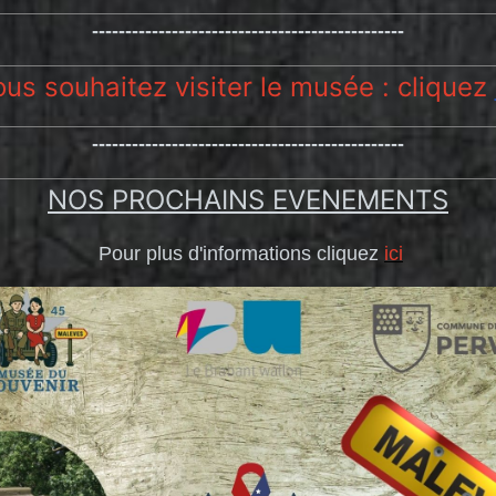
-----------------------------------------------
us souhaitez visiter le musée : cliquez
-----------------------------------------------
NOS PROCHAINS EVENEMENTS
Pour plus d'informations cliquez
ici