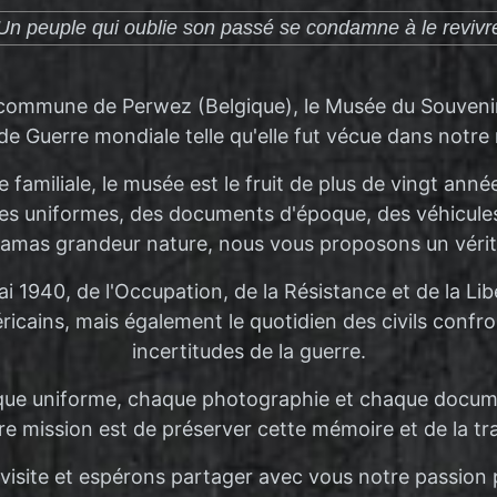
Un peuple qui oublie son passé se condamne à le revivr
 commune de Perwez (Belgique), le Musée du Souvenir 4
e Guerre mondiale telle qu'elle fut vécue dans notre 
 familiale, le musée est le fruit de plus de vingt ann
, des uniformes, des documents d'époque, des véhicule
ramas grandeur nature, nous vous proposons un vérit
1940, de l'Occupation, de la Résistance et de la Lib
méricains, mais également le quotidien des civils con
incertitudes de la guerre.
aque uniforme, chaque photographie et chaque docu
 mission est de préserver cette mémoire et de la tr
isite et espérons partager avec vous notre passion po